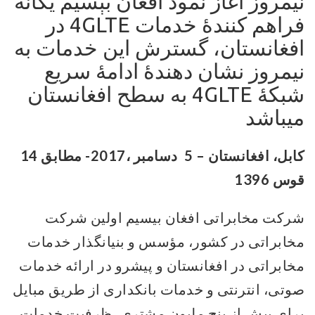
نیمروز آغاز نمود افغان بېسیم یگانه
فراهم کنندۀ خدمات 4GLTE در
افغانستان، گسترش این خدمات به
نیمروز نشان دهندۀ ادامۀ سریع
شبکۀ 4GLTE به سطح افغانستان
میباشد
کابل، افغانستان – 5 دسامبر ،2017-
مطابق
14
قوس
1396
شرکت مخابراتی افغان بیسیم اولین شرکت
مخابراتی در کشور، مؤسس و بنیانگذار خدمات
مخابراتی در افغانستان و پیشرو در ارائه خدمات
صوتی، انترنتی و خدمات بانکداری از طریق مبایل
برای بیش از پنج ملیون مشتری، ظرفیت خدمات