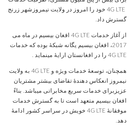
4G LTE خود را امروز در ولایت نیمروزشهر زرنج
گسترش داد.
از آغاز خدمات 4G LTE افغان بيسیم در ماه می
2017، افغان بیسیم یگانه شبکۀ بوده که خدمات
4G LTE را در افغانستان ارایۀ مینماید .
همچنان، توسعۀ خدمات ویژه و 4G LTE به ولایت
نیمروز انعکاس دهندۀ تقاضای بیشتر مشتریان
عزیزبرای خدمات سریع مخابراتی میباشد. بناءً
افغان بیسیم متعهد است تا به گسترش خدمات
موفقانۀ 4G LTE خویش در سراسر کشور ادامۀ
دهد.