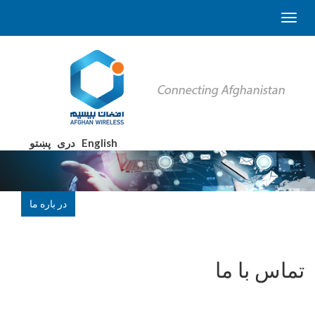
English
دری
پښتو
در باره ما
تماس با ما