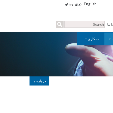
English
دری
پښتو
 ما
ا
همکاری
در باره ما