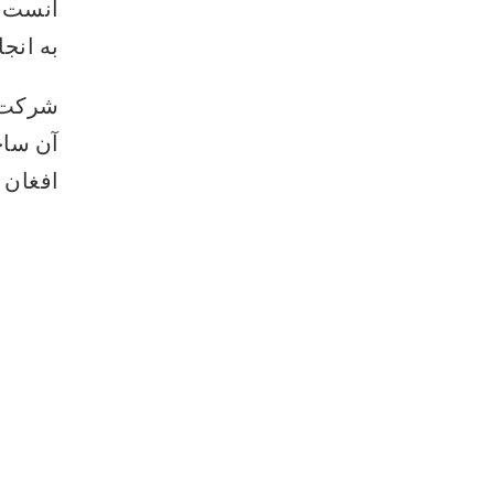
آنست ک
به انج
شرکت م
آن ساخ
افغان 