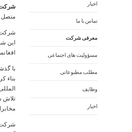
اخبار
شرکت م
متصل س
تماس با ما
شرکت مخاب
معرفی شرکت
این شر
افغانس
مسؤولیت های اجتماعی
با گذش
مطلب مطبوعاتی
بناء ک
وظایف
تلاش ه
اخبار
مخابرا
شرکت م