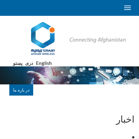
English
دری
پښتو
در باره ما
اخبار