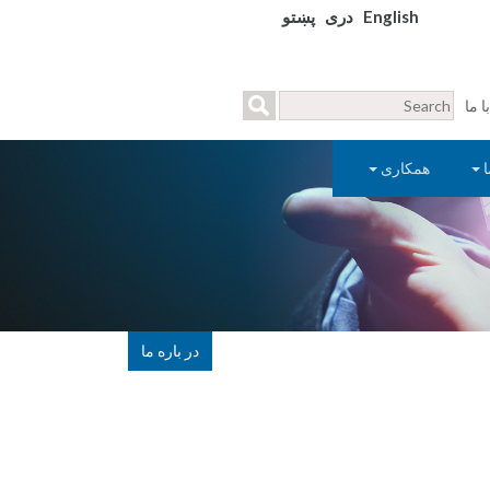
English
دری
پښتو
 ما
ا
همکاری
در باره ما