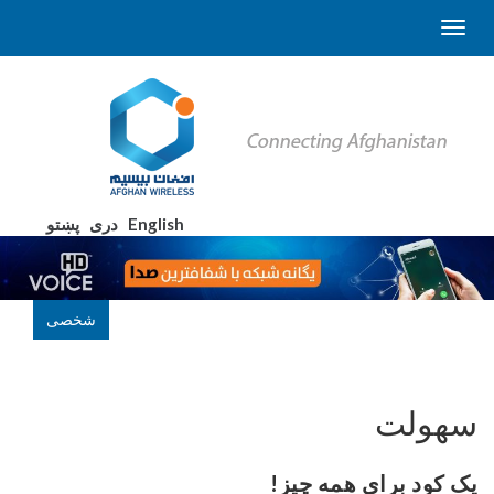
English
دری
پښتو
شخصی
سهولت
یک کود برای همه چیز
!