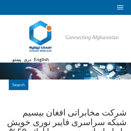
English
دری
پښتو
Search
شرکت مخابراتی افغان بیسیم
شبکه سراسری فایبر نوری خویش