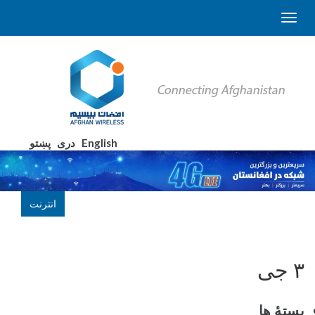
English
دری
پښتو
انترنت
۳ جی
بستۀ ها