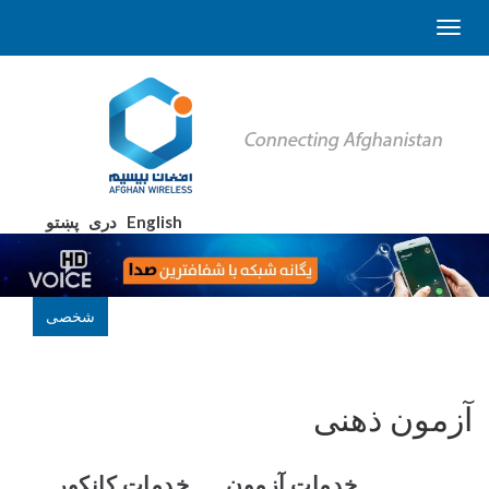
English
دری
پښتو
شخصی
آزمون ذهنی
خدمات آزمون
خدمات کانکور