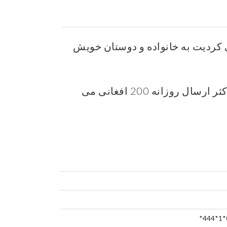
فغان بیسیم میتوانند روزانه الی 200 افغانی کردیت به خانواده و دوستان خویش
مبلغ قابل ارسال از 10 افغانی الی 100 افغانی بوده و حداکثر ارسال روزانه 200 افغانی می
*444*1