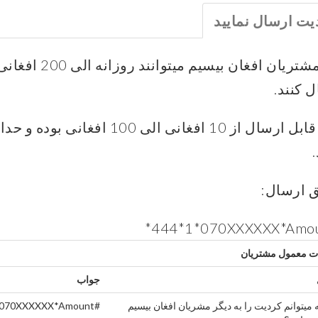
یت ارسال نمایید
حالا مشتریان ا
 کنند.
 ارسال:
*444*1*070XXXXXX*Amo
ت معمول مشتریان
جواب
 میتوانم کردیت را به دیگر مشریان افغان بیسیم
*070XXXXXX*Amount#