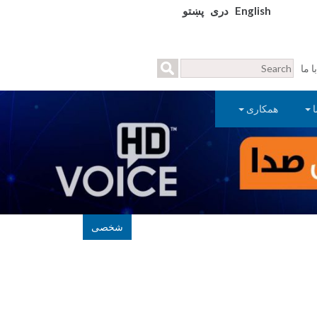
English
دری
پښتو
 ما
ا
همکاری
شخصی