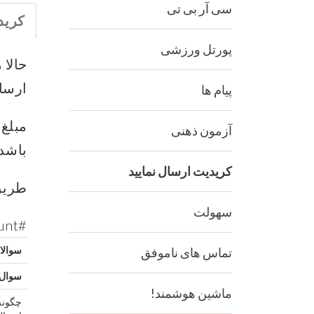
سی آر بی تی
کرید
پورتل ورزشی
ارسال
پیام ها
آزمون ذهنی
باشد.
کریدیت ارسال نمایید
طریق
سهولت
unt#
سوالا
تماس های ناموفق
سوال
ماشین هوشمند!
چگونه