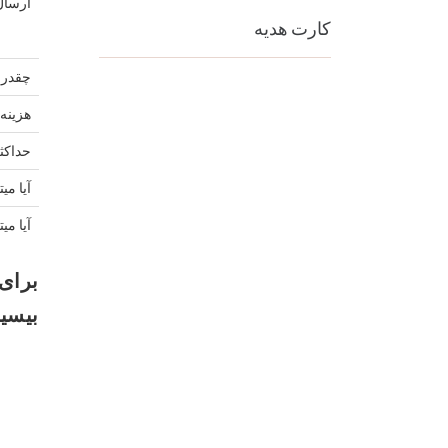
ارسال 
کارت هدیه
چقدر 
هزینه 
حداکث
آیا م
آیا می
بیسیم