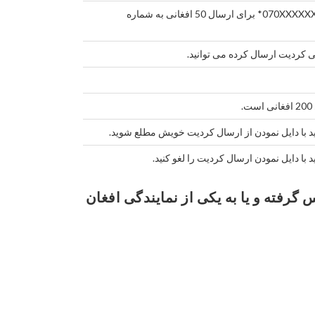
طور مثال: #50*070XXXXXX*1*444* برای ارسال 50 افغانی به شماره
.
د با دایل نمودن
از ارسال کردیت خویش مطلع شوید.
د با دایل نمودن
ارسال کردیت را لغو کنید.
مات بیشتر به شماره 152 یا 0700830830 تماس گرفته و یا به یکی از نمایندگی افغان