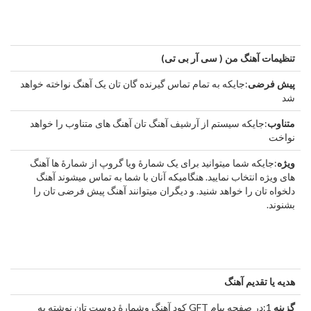
تنظیمات آهنگ من ( سی آر بی تی)
پیش فرضی
:جایکه به تمام تماس گیرنده گان تان یک آهنگ نواخته خواهد
شد
متناوب
:جایکه سیستم از آرشیف آهنگ تان آهنگ های متناوب را خواهد
نواخت
ویژه
:جایکه شما میتوانید برای یک شمارۀ ویا گروپ از شمارۀ ها آهنگ
های ویژه انتخاب نمایید. هنگامیکه آنان با شما به تماس میشوند آهنگ
دلخواه تان را خواهد شنید. و دیگران میتوانند آهنگ پیش فرضی تان را
بشنوند.
هدیه یا تقدیم آهنگ
گزینه
1:در صفحه پیام GFT کود آهنگ وشمارۀ دوست تان نوشته به