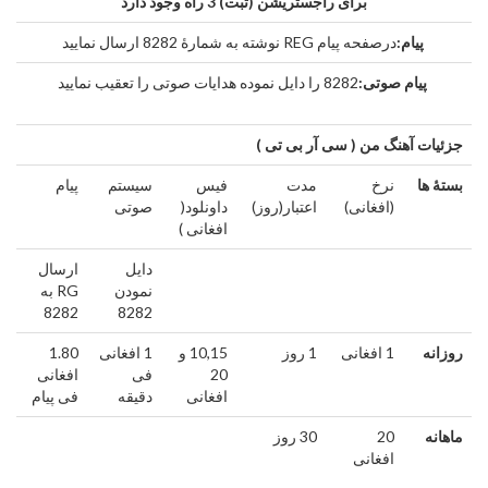
برای راجستریشن (ثبت) 3 راه وجود دارد
پیام:
درصفحه پیام REG نوشته به شمارۀ 8282 ارسال نمایید
پیام صوتی:
8282 را دایل نموده هدایات صوتی را تعقیب نمایید
جزئیات آهنگ من ( سی آر بی تی )
بستۀ ها
نرخ
مدت
فیس
سیستم
پیام
(افغانی)
اعتبار(روز)
داونلود(
صوتی
افغانی )
دایل
ارسال
نمودن
RG به
8282
8282
روزانه
1 افغانی
1 روز
10,15 و
1 افغانی
1.80
20
فی
افغانی
افغانی
دقیقه
فی پیام
ماهانه
20
30 روز
افغانی