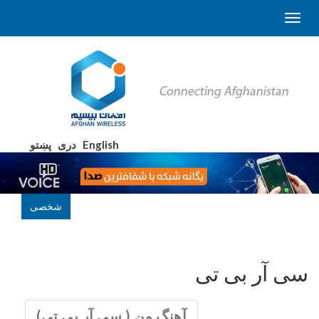
English
دری
پښتو
شخصی
سی آر بی تی
آهنگ من ( سی آر بی تی)