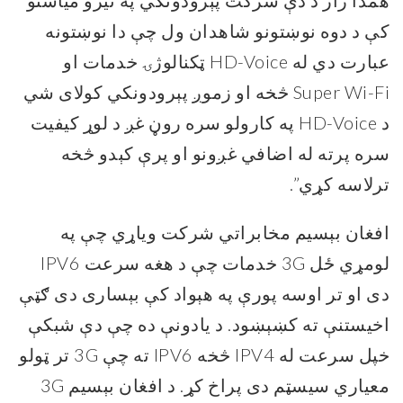
همدا راز د دې شرکت پېرودونکي په تیرو میاشتو
کې د دوه نوښتونو شاهدان ول چې دا نوښتونه
عبارت دي له HD-Voice ټکنالوژۍ خدمات او
Super Wi-Fi څخه او زموږ پېرودونکي کولای شي
د HD-Voice په کارولو سره روڼ غږ د لوړ کیفیت
سره پرته له اضافي غږونو او پرې کېدو څخه
ترلاسه کړي”.
افغان بېسیم مخابراتي شرکت ویاړي چې په
لومړي ځل 3G خدمات چې د هغه سرعت IPV6
دی او تر اوسه پورې په هېواد کې بېساری دی ګټې
اخیستنې ته کښېښود. د یادونې ده چې دې شبکې
خپل سرعت له IPV4 څخه IPV6 ته چې 3G تر ټولو
معیاري سیسټم دی پراخ کړ. د افغان بېسیم 3G