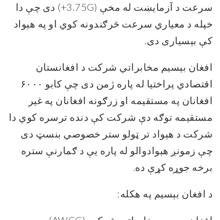
سرعت د آزمایښت له مخې (3.75G+) دی چې دا
خپله د معیاري سرعت څرګندونه کوي او په هېواد
کې بېسیاری دی.
افغان بېسیم مخابراتي شرکت د افغانستان
اقتصادي پراختیا له پاره ژمن دی چې کابو ۶۰۰۰
افغانان په مستقیمه او زرګونه افغانان په غیر
مستقیمه توګه دې شرکت کې دنده ترسره کوي دا
شرکت د هېواد تر ټولو ستر خصوصي بنسټ دی
چې زمونږ هېوادوالو له پاره یې د ګمارنې ستره
برخه جوړه کړې ده.
د افغان بېسیم په هکله: