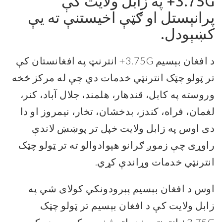
3.75G+ په زابل ولایت کې
پرانېستل او ګټې اخیستنې ته یې
کښېودل.
د افغان بېسیم 3.75G+ انترنټ په افغانستان کې
تر ټولو چټک انترنټي خدمات دي چې له مرکز څخه
وروسته په کابل، قندهار، هلمند، جلال آباد، کنر،
لغمان، فراه، کندز، بدخشان، تخار، نیمروز او دا
دی اوس په زابل ولایت خپل تر پوښښ لاندې
راوړی چې زموږ ګرانو هېوادوالو ته تر ټولو چټک
انترنټي خدمات وړاندې کړي.
اوس د افغان بېسیم پېرودونکي کولای شي په
زابل ولایت کې د افغان بېسیم تر ټولو چټک