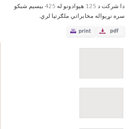
دا شرکت د 125 هېوادونو له 425 بیسیم شبکو
سره نړیواله مخابراتي ملګرتیا لري.