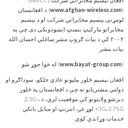
افغان بېسیم مخابراتي شرکت (AWCC)
(
www.afghan-wireless.com
) د افغانستان
لومړنی بېسیم مخابراتي شرکت او د بېسیم
مخابراتو مارکېټ بنسټ اېښودونکی دی چې په
۲۰۰۲ کې د بیات ګروپ مشر ښاغلي احسان الله
بیات مشر
(
www.bayat-group.com
) له خوا جوړ شو.
افغان بېسیم څلور ملیونو عادي خلکو، سوداګرو او
دولتي مشتریانو ته چې د افغانستان په څلور
دیرشو ولایتونو کې موقعیت لري، د 2.5G ،
3G،3.75G+ لوړ غږ، انترنټ او مبایل بانکي
خدمات وړاندې کوي.