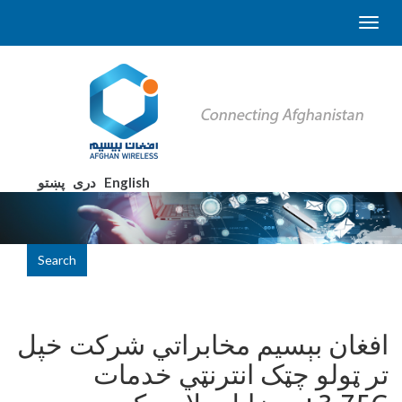
English
دری
پښتو
Search
افغان بېسیم مخابراتي شرکت خپل
تر ټولو چټک انترنټي خدمات