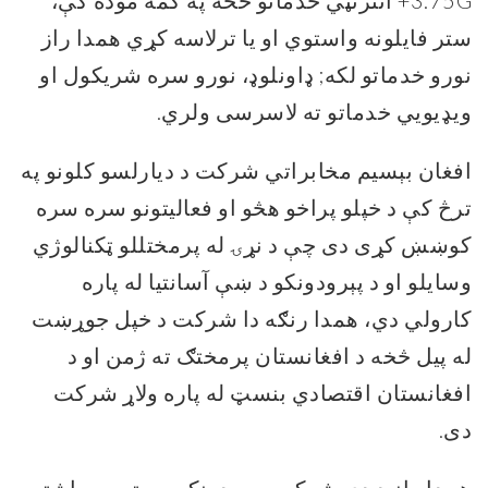
3.75G+ انترنټي خدماتو څخه په کمه موده کې،
ستر فایلونه واستوي او یا ترلاسه کړي همدا راز
نورو خدماتو لکه; ډاونلوډ، نورو سره شریکول او
ويډیویي خدماتو ته لاسرسی ولري.
افغان بېسیم مخابراتي شرکت د دیارلسو کلونو په
ترڅ کې د خپلو پراخو هڅو او فعالیتونو سره سره
کوښښ کړی دی چې د نړۍ له پرمختللو ټکنالوژي
وسایلو او د پېرودونکو د ښې آسانتیا له پاره
کارولي دي، همدا رنګه دا شرکت د خپل جوړښت
له پیل څخه د افغانستان پرمختګ ته ژمن او د
افغانستان اقتصادي بنسټ له پاره ولاړ شرکت
دی.