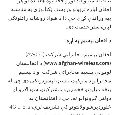
بیات له مثبتو لید لورو څخه یوه هغه ده او هر
افغان لپاره ترټولو وروستۍ ټکنالوژي په مناسبه
بیه وړاندې کړي چې دا د هېواد روښانه راتلونکې
لپاره ستر خدمت دی.
د افغان بېسیم په اړه:
افغان بېسیم مخابراتي شرکت (AWCC)
(
www.afghan-wireless.com
) د افغانستان
لومړنی بېسیم مخابراتي شرکت او د بېسیم
مخابراتو د مارکېټ بنسټ اېښودونکی دی چې له
پنځه ميلیونو څخه ډېرو مشترکينو، سوداګرو او
دولتي ګډونوالو ته، چې د افغانستان په
څلوردېرشو ولایتونو کې تشریف لري، د 4G LTE,