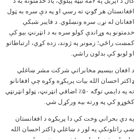
کال د اپریل په ۶مه نیټه پیلوي، یاد خدمتونه به د
افغانستان هر ګوټ ته رسي او په دې سره به ټول
افغانان له نړۍ سره ونښلوي. د فایبر شبکې
خدمتونو په وړاندې کولو سره به د انټرنټ بیو کې
کمښت راځي؛ زمونږ په ژوند، زده کړې، ارتباطاتو
او لوبو کې بدلون راشي.
د افغان بېسیم مخابراتي شرکت مشر ښاغلي
ډاکتر احسان الله بیات پرېکړه وکړه چې افغانانو
ته په دایمي توګه ۵۰٪ اضافي انټرنټ، ټولو انټرنټي
کڅوړو کې په ورته بیه ورکړل شي.
په دې بحراني وخت کې دا پرېکړه د افغانستان
ښې راتلونکې په لور د ښاغلي ډاکتر احسان الله