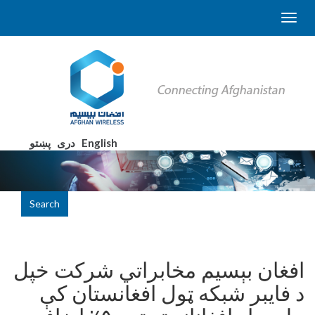
English
دری
پښتو
Search
افغان بېسیم مخابراتي شرکت خپل
د فایبر شبکه ټول افغانستان کې