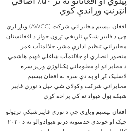
پیلوي او افغانانو ته تر ۵۰٪ اضافي
انټرنټ وړاندې کوي
افغان بېسیم مخابراتي شرکت (AWCC) ویاړ لري
چې د فایبر شبکې تاریخي تړون جواز د افغانستان
مخابراتي تنظیم ادارې مشر، جلالمتآب عمر
منصور انصاري او جلالتمآب ښاغلي فهیم هاشمي
د مخابراتو او معلوماتي ټکنالوژي وزیر سره
لاسلیک کړ او په دې سره به افغان بیسیم
مخابراتي شرکت وکولای شي خپل د نوري فایبر
شبکه ټول هېواد ته کې پراخه کړي.
افغان بیسیم ویاړي چې د نوري فایبرشبکې ترټولو
چټک او خوندي خدمتونه درنو هېوادوالو ته د ۲۰۲۰