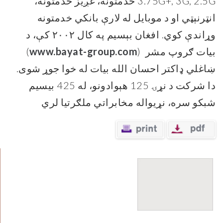
3.75G+, 3G, 2.5G خدمتونه، غږيز خدمتونه،
انټرنېټي او د موبایل له لارې بانکي خدمتونه
وړاندې کوي. افغان بېسیم په کال ۲۰۰۲ کې، د
بیات ګروپ مشر (
www.bayat-group.com
)
ښاغلي ډاکتر احسان الله بیات له خوا جوړ شوی.
دا شرکت د نړۍ 125 هېوادونو، له 425 بیسیم
شبکو سره، نړیواله مخابراتي ملګرتیا لري