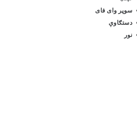
سوپر وای فای
دستګاوې
نور