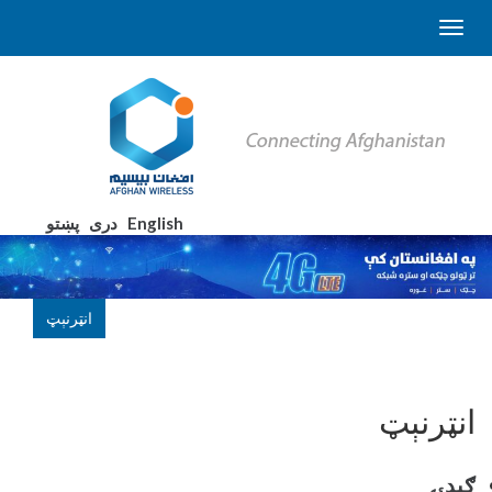
English
دری
پښتو
انټرنېټ
انټرنېټ
ګېدۍ