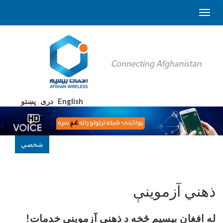
English
دری
پښتو
شخصي
ذهني آزموینې
له
افغان
بېسیم
څخه
د
ذهني
آزموینې
خدمات
!