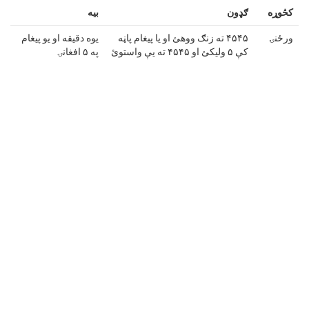
کڅوړه
ګډون
بیه
ورځنۍ
۴۵۴۵ ته زنګ ووهئ او یا پیغام پاڼه
یوه دقیقه او یو پیغام
کې ۵ ولیکئ او ۴۵۴۵ ته یې واستوئ
په ۵ افغانۍ