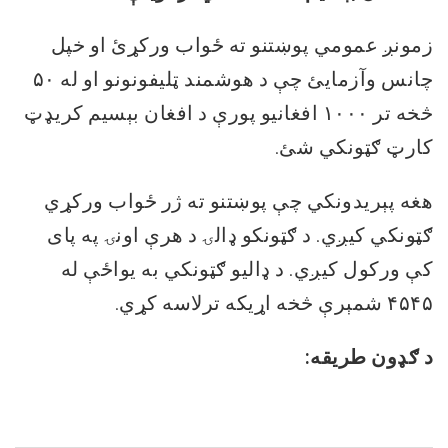
زمونږ عمومي پوښتنو ته ځواب ورکړئ او خپل
چانس وآزمایئ چې د هوشمند ټلیفونونو او له ۵۰
څخه تر ۱۰۰۰ افغانیو پورې د افغان بېسیم کریډټ
کارټ ګټونکي شئ.
هغه پېریدونکي چې پوښتنو ته ژر ځواب ورکړي
ګټونکي کیږي. د ګټونکو ډالۍ د هرې اونۍ په پای
کې ورکول کیږي. د ډالیو ګټونکي به یواځې له
۴۵۴۵ شمېرې څخه اړیکه ترلاسه کړي.
د
ګډون
طریقه
: