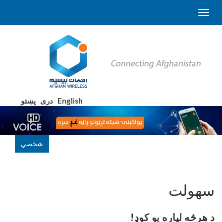
English
دری
پښتو
شخصي
سهولت
د هرڅه لپاره یو کوډ!