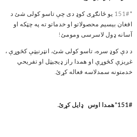
*151# یو ځانګړی کوډ دی چې تاسو کولی شئ د
افغان بیسیم محصولاتو او خدماتو ته په چټکه او
آسانه ډول لاسرسی ومومئ!
د دې کوډ سره، تاسو کولی شئ، انټرنیټې کڅوړې ،
غږیزې کڅوړې او همدا راز ډیجیټل او تفریحي
خدمتونه سمدلاسه فعاله کړئ.
*151#
همدا اوس
ډایل کړئ.