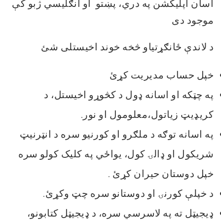
آسان اپلیکشن په دري، پښتو او انګلیسي ژبو کې
موجود دی
د لاندې ځانګړتیاو څخه خوند اخیستلی شئ
خپل حساب مدیریت کړئ
په چټکه او اسانه ډول د کڅوړو اخیستل، د
کریډیټ زیاتول،معلومول او نور.
په اسانه توګه د ملګرو او کورنیو سره د انټرنیټ
شریکول او ډالۍ کول، یواځي په کلیک کولو سره
خپل دوستان حیران کړئ .
د خپلې کورنۍ او دوستانو سره چټ وکړئ.
ډیجیټل ته په لاسرسي سره، د ډیجیټل کتابونو،