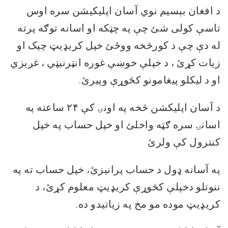
د افغان بېسیم نوي آسان اپلیکیشن سره اوس
تاسې کولی شئ چې په چټکه او اسانه توګه پرته
له دې چې د کورڅخه ووځئ خپل کریډیټ چیک او
زیات کړئ ، د خپلې خوښې غوره انټرنیټي ، غږیزي
او د لیکلو پیغامونو کڅوړې وپیرئ.
د آسان اپلیکشن څخه په اونۍ کې ۲۴ ساعته په
اسانۍ سره ګټه واخلئ او خپل حساب په خپل
کنترول کې ولرئ
په آسانه ډول د حساب پرانیزئ، خپل حساب ته په
ننوتلو دخپلې کڅوړې کریډیټ معلوم کړئ، د
کریډیټ موده مو مخ په زیاتیدو ده.