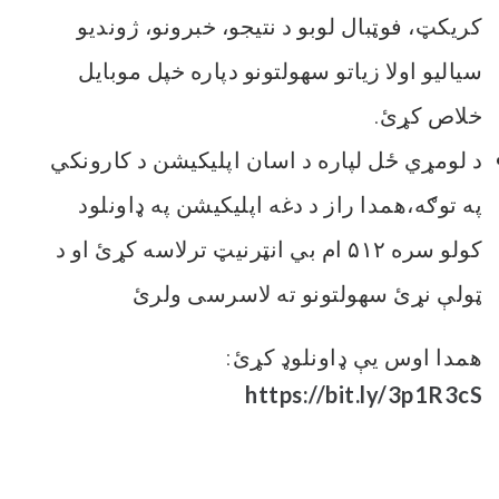
کریکټ، فوټبال لوبو د نتیجو، خبرونو، ژوندیو
سیالیو اولا زیاتو سهولتونو دپاره خپل موبایل
خلاص کړئ.
د لومړي ځل لپاره د اسان اپلیکیشن د کارونکي
په توګه،همدا راز د دغه اپلیکیشن په ډاونلود
کولو سره ۵۱۲ ام بي انټرنیټ ترلاسه کړئ او د
ټولې نړئ سهولتونو ته لاسرسی ولرئ
همدا اوس یې ډاونلوډ کړئ:
https://bit.ly/3p1R3cS