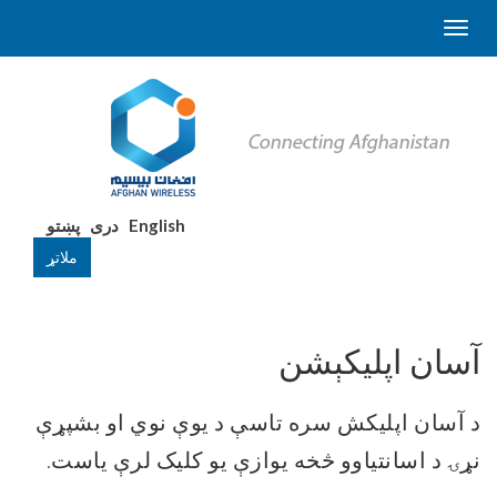
English
دری
پښتو
ملاتړ
آسان اپلیکېشن
د آسان اپلیکش سره تاسې د یوې نوي او بشپړې
نړۍ د اسانتیاوو څخه یوازې یو کلیک لرې یاست.