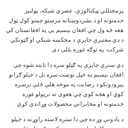
پرمختللې ټیکنالوژي، عصري شبک
ه
، ټولنیز
خدمتونه او د بشردوستانه مرستو چمتو کول
ټول
هغه څه ول چې
افغان بېسیم
یې
په افغانستان کې
د دې معتبرې جایزې د
مخکښه شبکې او
ګټونکي
شرکت
په توګه غوره
بللی دی
.
دې سترې جایزې په ګټلو سره دا ثابته شوه چې
افغان بېسیم په خپل نوښت سره تل د خپلو ګرانو
پیرودونکو د رضایت
په موخه هلې ځلې ترسره
کوي او هڅه کوي چې هغوی ته ترټولو غوره
خدمتونه او مخابراتي محصولات وړاندې کړي.
د یادونې وړ ده چې
دا ستره لاسته راوړنه د خپلو