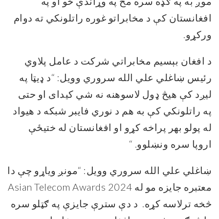
موږ
به
په ګډه
سره
مخ په وړاندې ځو او په
افغانستان کې د مخابراتو
غوره
راتلونکي ته دوام
ورکړو.
د افغان بېسیم مخابراتي شرکت د عامل
پلاوي
رئیس ښاغلي علي الله سروري وویل:
“
د ډیټا په
لیږد کې هیڅ ډول لاسوهنه نه شي کیدای او حتی
په راتلونکي کې به هم د نوري فایبر شبکه د هیواد
له پولو بهر پراخه کړو
او
افغانستان له ختیځې
اروپا سره ونښلوو
.
“
ښاغلي علي الله سروري
وویل:
“
مونږ ویاړو چې دا
معتبره جایزه مو له
Asian Telecom Awards 2024
څخه ترلاسه کړه. د دې سترې جایزې په ګټلو سره