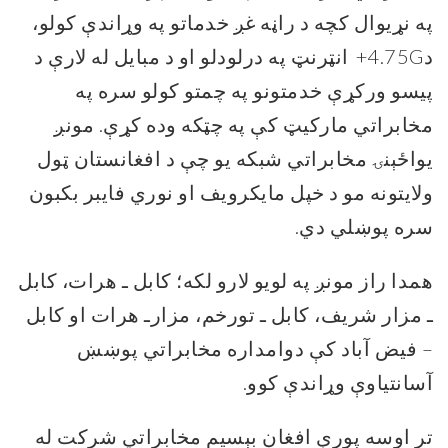
په نړیوال کچه د راڼه غږ خدماتو په وړاندې کولو،
د
4.75G+
انټرنټ په درلودلو او د مبایل له لارې د
پیسو ورکړې خدمتونو په چمتو کولو سره په
مخابراتي مارکیټ کې په چټکه وده کړې. مونږ
یواځېنۍ مخابراتي شبکه یو چې د افغانستان ټول
ولایتونه مو د خپل مایکرویف او نوري فایبر بکبون
سره پوښلي دي
.
همدا راز مونږ په لویو لارو لکه؛ کابل ـ هرات، کابل
ـ مزار شریف، کابل ـ تورخم، مزارـ هرات او کابل
– فیض آباد کې دوامداره مخابراتي پوښښ
آسانتیاوې وړاندې کوو
.
تر اوسه پورې افغان بېسیم مخابراتي شرکت له