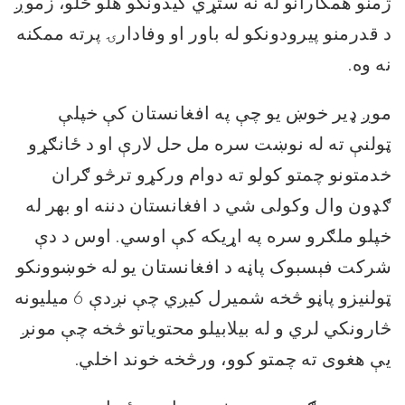
ژمنو همکارانو له نه ستړي کیدونکو هلو ځلو
،
زموږ
د قدرمنو پیرودونکو له باور او وفادارۍ پرته ممکنه
نه وه.
موږ
ډیر
خو
ښ
یو چې
په افغانستان کې
خپلې
ټولنې ته
له نوښت سره مل حل لارې
او
د ځانګړ
و
خدم
تونو
چمتو کولو ته دوام ورکړو ترڅو
ګران
ګډون وال
وکولی شي د افغانستان دننه او بهر له
خپلو ملګرو سره
په
اړیکه
کې اوسي. اوس د دې
شرکت فېسبوک پاڼه د افغانستان یو له خوښوونکو
ټولنیزو پاڼو څخه شمیرل کیږي
چ
ې نږدې 6 میلیونه
څارونکي لري و له بیلابیلو محتویاتو څخه چې مونږ
یې هغوی ته چمتو کوو، ورڅخه خوند اخلي.