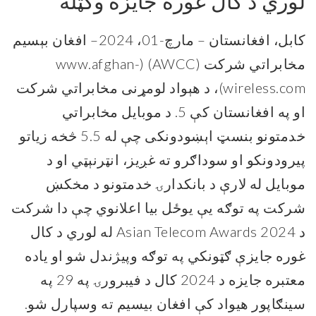
لوري د کال غوره جایزه وګټله
کابل، افغانستان – مارچ-01
، 2024
– افغان بېسیم
مخابراتي شرکت
(AWCC) (
www.afghan-
wireless.com)
، د هېواد لومړنی مخابراتي شرکت
او په افغانستان کې
5.
د
موبايل مخابراتي
خدمتونو بنسټ اېښودونک
ی چې له 5.5
څخه زیاتو
پیرودونکو او سوداګرو ته
غږيز، انټرنېټي او د
موبايل له لارې
د
بانکدارۍ خدمتونو د مخکښ
شرکت په توګه يې يوځل بيا
اعلانوي چې دا شرکت
د
Asian Telecom Awards 2024
له لوري د کال
غوره جایزې ګټونکي په توګه وپیژندل شو او یاده
معتبره جایزه د 2024 کال د فیبرورۍ په 29 په
سینګاپور هیواد کې افغان بیسیم ته وسپارل شو.