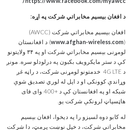
https://www.facebook.com/myawcc/
د افغان بيسيم مخابراتي شرکت په اړه
:
افغان بېسیم مخابراتي شرکت
(AWCC)
(
www.afghan-wireless.com
)
د افغانستان
لومړنی بېسیم مخابراتي شرکت او په ۳۴ ولایتونو
کې د ستر مایکرویف بکبون په درلودلو سره. مونږ
د
4G LTE
خدمتونو لومړنی شرکت، د راڼه غږ
وړاندې کوونکی او د اپل له لوري تصدیق شوې
شبکه او په افغانستان کې د
+400
وای فای
هاټسپاټ لرونکې شرکت یو
.
له کابو دوه لسیزو را په دیخوا، افغان بېسیم
مخابراتي شرکت، د خپل نوښت پرمټ، دا شرکت