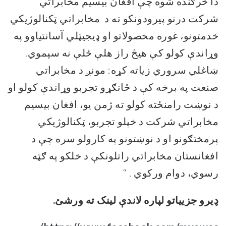
دا څرګنده شوه چې افغان بیسیم مخابراتي
شرکت درنو پیرودونکو ته د مخابراتي ټکنالوژیکي
خدمتونو، غوره محصولاتو او ډیجیټلي آسانتیاوو په
وړاندې کولو کې هیڅ راز هلې ځلې نه سپموي.
ښاغلي سروري زیاته کړه: مونږ د مخابراتي
صنعت په برخه کې د ځانګړو تجربو وړاندې کولو او
د نوښت رامنځته کولو ته ژمن یو، افغان بیسیم
مخابراتي شرکت د خپلو تجربو
،
ټکنالوژیکي
پرمختګونو او
د نوښتونو په کارولو سره چې د
افغانستان مخابراتي راتلونکې د خلکو په ګټه
رسوي، دوام ورکوي
.
“
ډیرو جزییاتو لپاره لاندې لینک ته ورشئ.