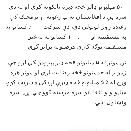
۵۰۰ میلیونو ډالر څخه ډيره پانګونه کړې او په دې
سره یې د افغانستان په بیا
رغونه او پرمختګ کې
رغنده رول لوبولی دی، دې شرکت ۶۰۰۰ کسانو ته
په مستقیمه او ۱۰۰،۰۰۰ کسانو ته په غیر
مستقیمه توګه کاري فرصتونه برابر کړي
.
نن مونږ له ۵ میلیونو څخه ډیر پېرودونکي لرو چې
زمونږ له خدمتونو څخه رضایت لري او مونږ هره
ورځ له ۵.۵ میلیونو څخه ډيرې اړیکې
مدیریت
کو
و،
میلیونونو افغانانو سره مرسته کوو چې نړۍ سره
ونښلول شي
.