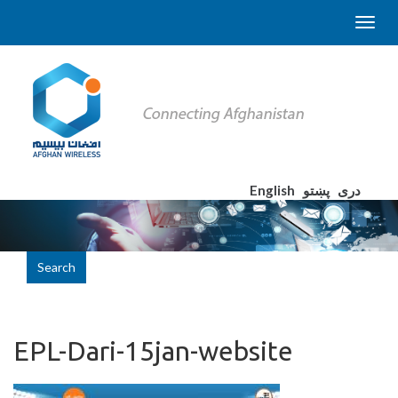
English
پښتو
دری
Search
EPL-Dari-15jan-website