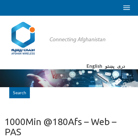
English
پښتو
دری
Search
1000Min @180Afs – Web –
PAS