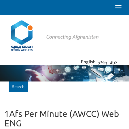
English
پښتو
دری
Search
1Afs Per Minute (AWCC) Web
ENG