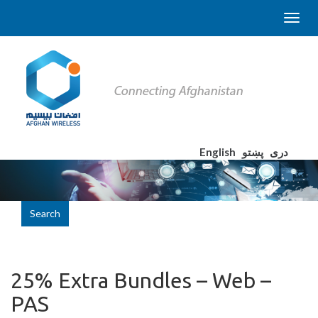
English
پښتو
دری
Search
25% Extra Bundles – Web –
PAS