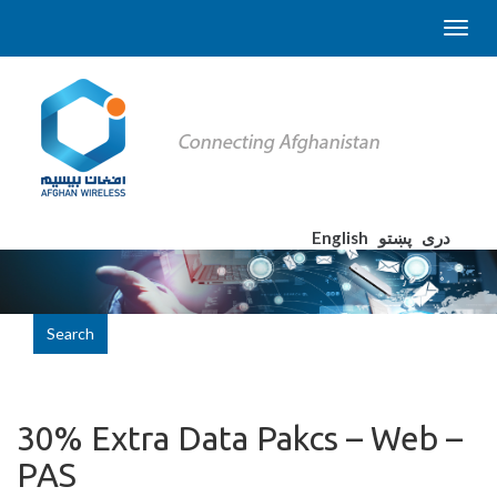
English
پښتو
دری
Search
30% Extra Data Pakcs – Web –
PAS