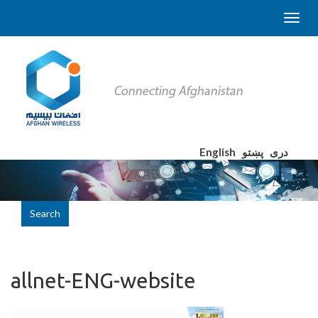
English
پښتو
دری
Search
allnet-ENG-website