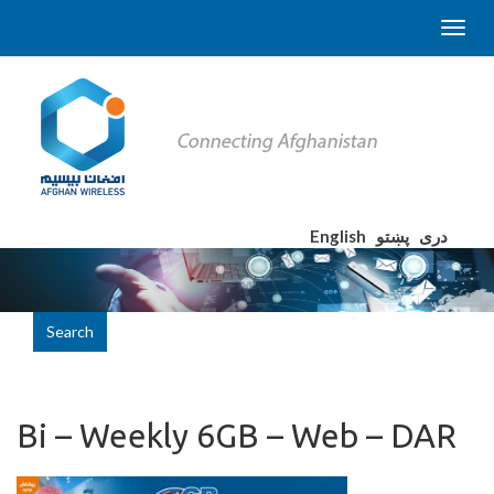
English
پښتو
دری
Search
Bi – Weekly 6GB – Web – DAR