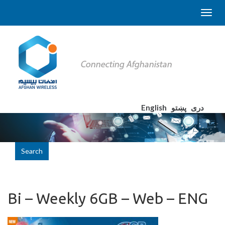
English
پښتو
دری
Search
Bi – Weekly 6GB – Web – ENG