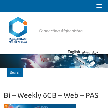
English
پښتو
دری
Search
Bi – Weekly 6GB – Web – PAS