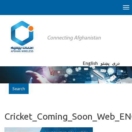
English
پښتو
دری
Search
Cricket_Coming_Soon_Web_E