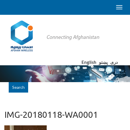
English
پښتو
دری
Search
IMG-20180118-WA0001