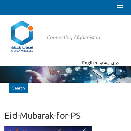
English
پښتو
دری
Search
Eid-Mubarak-for-PS