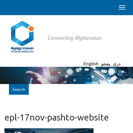
English
پښتو
دری
Search
epl-17nov-pashto-website