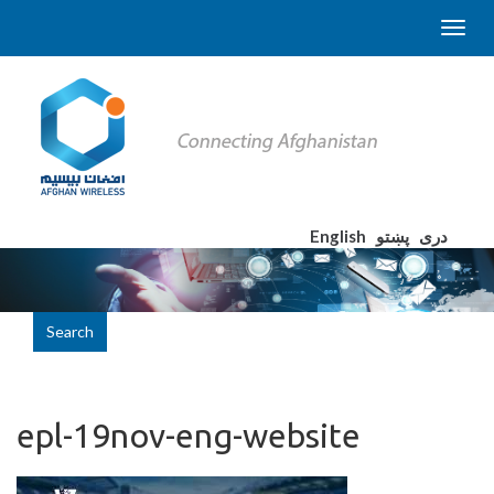
English
پښتو
دری
Search
epl-19nov-eng-website