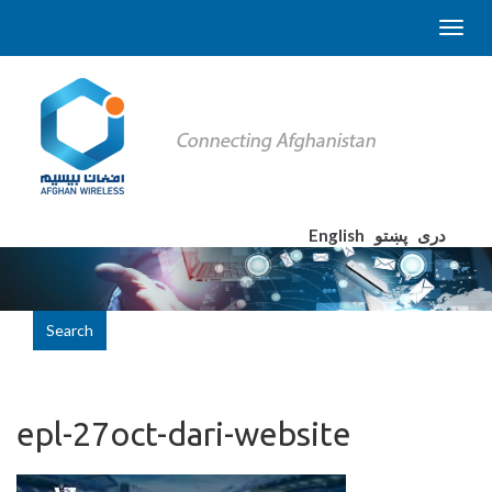
English
پښتو
دری
Search
epl-27oct-dari-website