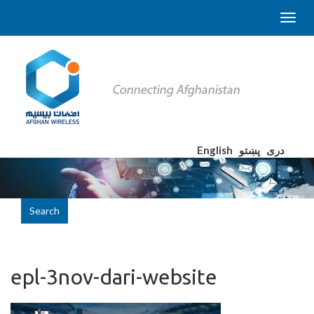
English
پښتو
دری
Search
epl-3nov-dari-website