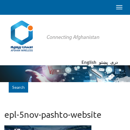
English
پښتو
دری
Search
epl-5nov-pashto-website