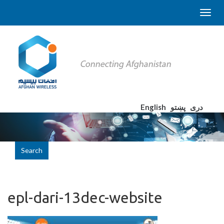
English
پښتو
دری
Search
epl-dari-13dec-website