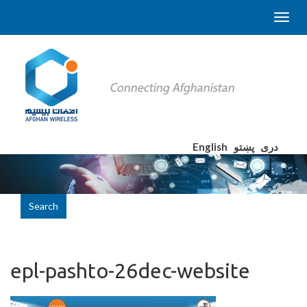
English
پښتو
دری
Search
epl-pashto-26dec-website