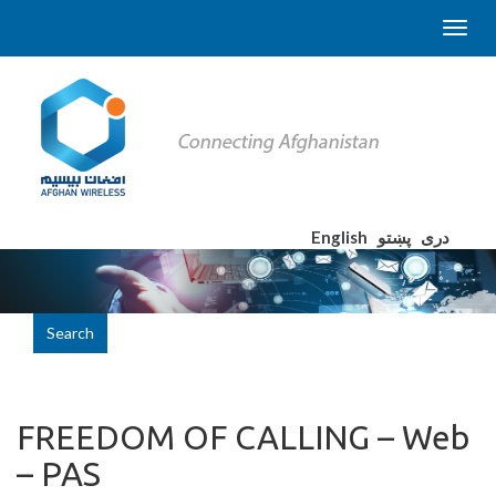
English
پښتو
دری
Search
FREEDOM OF CALLING – Web
– PAS