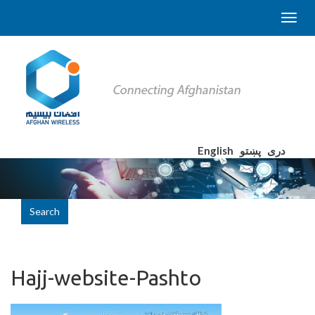
English
پښتو
دری
Search
Hajj-website-Pashto