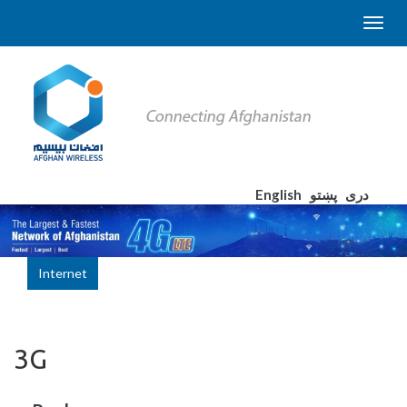
English
پښتو
دری
Internet
3G