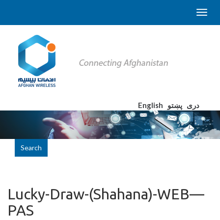
English
پښتو
دری
Search
Lucky-Draw-(Shahana)-WEB—
PAS