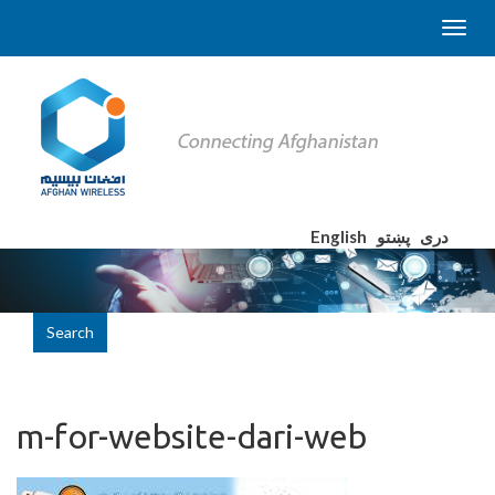
English
پښتو
دری
Search
m-for-website-dari-web