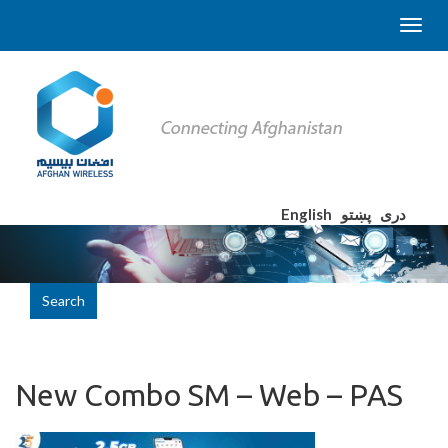
English
پښتو
دری
Search
New Combo SM – Web – PAS