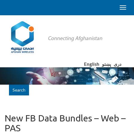
English
پښتو
دری
Search
New FB Data Bundles – Web –
PAS