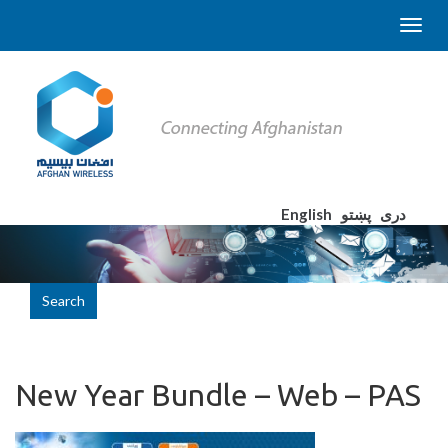
English
پښتو
دری
Search
New Year Bundle – Web – PAS