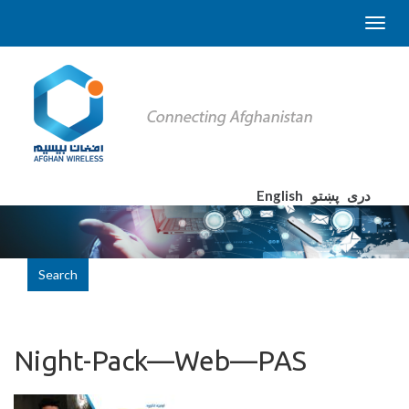
English
پښتو
دری
Search
Night-Pack—Web—PAS