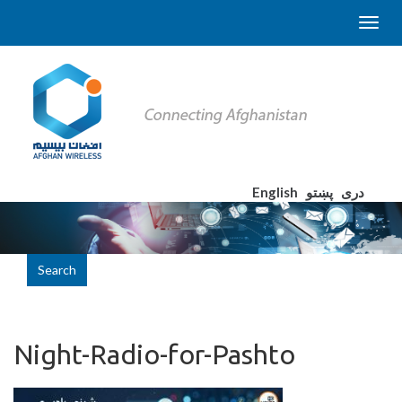
English
پښتو
دری
Search
Night-Radio-for-Pashto