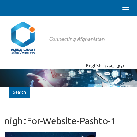
English
پښتو
دری
Search
nightFor-Website-Pashto-1