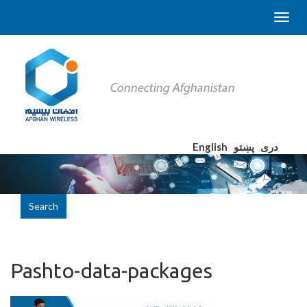
English
پښتو
دری
Search
Pashto-data-packages