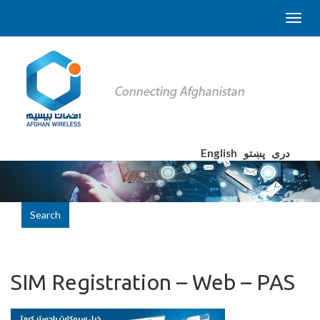
English
پښتو
دری
Search
SIM Registration – Web – PAS